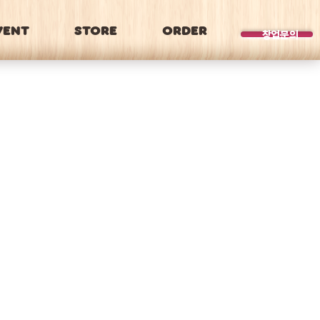
VENT
STORE
ORDER
BRAND
창업문의