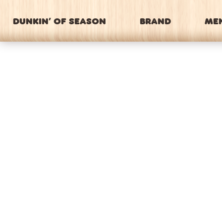
DUNKIN’ OF SEASON
BRAND
ME