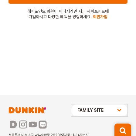
STORE
해피포인트 회원이 아니시라면 지금 해피포인트에
가입하시고 다양한 혜택을 경험하세요.
회원가입
ORDER
창업문의
상미당 HOLDINGS
FAMILY SITE
배스킨라빈스
파리바게뜨
서울특별시 서초구 남부순환로 2620(양재동 11-149번지)