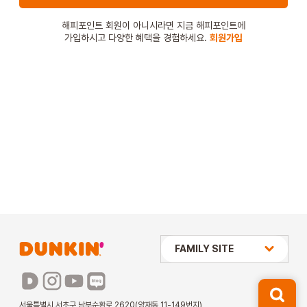
STORE
해피포인트 회원이 아니시라면 지금 해피포인트에
가입하시고 다양한 혜택을 경험하세요.
회원가입
ORDER
창업문의
상미당 HOLDINGS
FAMILY SITE
배스킨라빈스
파리바게뜨
서울특별시 서초구 남부순환로 2620(양재동 11-149번지)