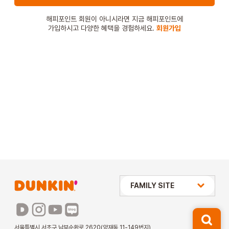
STORE
해피포인트 회원이 아니시라면 지금 해피포인트에
가입하시고 다양한 혜택을 경험하세요.
회원가입
ORDER
창업문의
상미당 HOLDINGS
FAMILY SITE
배스킨라빈스
파리바게뜨
서울특별시 서초구 남부순환로 2620(양재동 11-149번지)