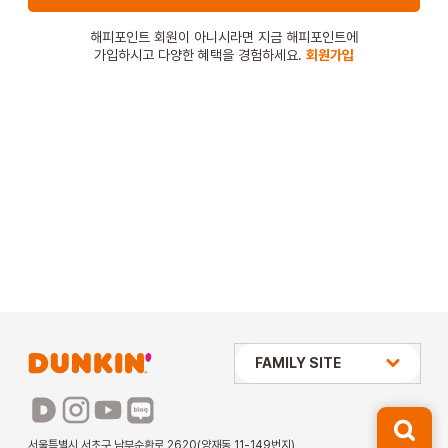
STORE
해피포인트 회원이 아니시라면 지금 해피포인트에
가입하시고 다양한 혜택을 경험하세요.
회원가입
ORDER
창업문의
상미당 HOLDINGS
FAMILY SITE
배스킨라빈스
파리바게뜨
서울특별시 서초구 남부순환로 2620(양재동 11-149번지)