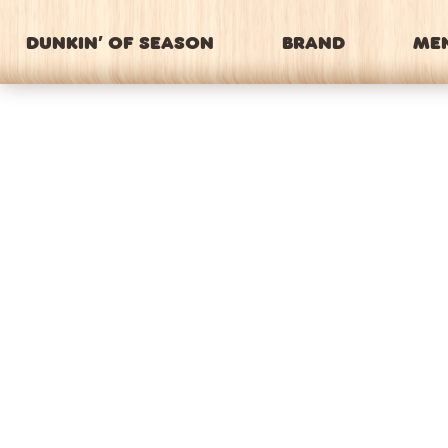
DUNKIN’ OF SEASON
BRAND
ME