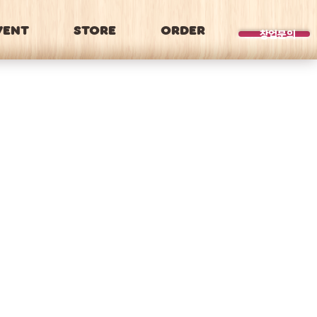
VENT
STORE
ORDER
BRAND
창업문의