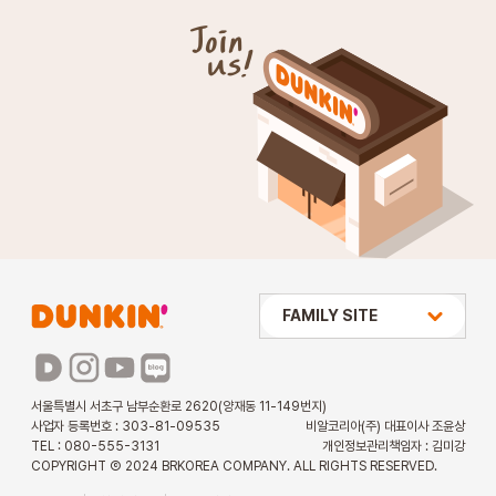
상미당 HOLDINGS
FAMILY SITE
배스킨라빈스
파리바게뜨
서울특별시 서초구 남부순환로 2620(양재동 11-149번지)
사업자 등록번호 : 303-81-09535
비알코리아(주) 대표이사 조윤상
파스쿠찌
TEL : 080-555-3131
개인정보관리책임자 : 김미강
COPYRIGHT Ⓒ 2024 BRKOREA COMPANY. ALL RIGHTS RESERVED.
해피포인트 카드