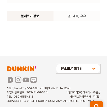
알레르기 정보
밀, 대두, 우유
상미당 HOLDINGS
FAMILY SITE
배스킨라빈스
파리바게뜨
서울특별시 서초구 남부순환로 2620(양재동 11-149번지)
사업자 등록번호 : 303-81-09535
비알코리아(주) 대표이사 조윤상
파스쿠찌
TEL : 080-555-3131
개인정보관리책임자 : 김미강
COPYRIGHT Ⓒ 2024 BRKOREA COMPANY. ALL RIGHTS RESERVED.
해피포인트 카드