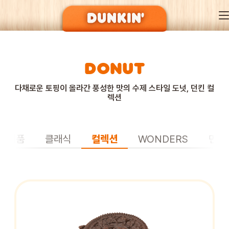
DONUT
DUNKIN’ OF SEASON
다채로운 토핑이 올라간 풍성한 맛의 수제 스타일 도넛, 던킨 컬
렉션
BRAND
신제품
클래식
컬렉션
WONDERS
먼치
MENU
EVENT