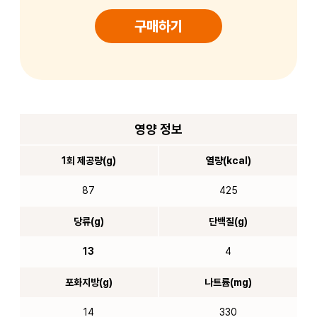
구매하기
영양 정보
1회 제공량(g)
열량(kcal)
87
425
당류(g)
단백질(g)
13
4
포화지방(g)
나트륨(mg)
14
330