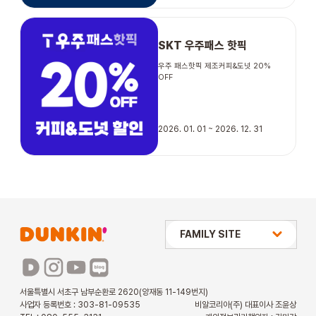
SKT 우주패스 핫픽
우주 패스핫픽 제조커피&도넛 20%
OFF
2026. 01. 01 ~ 2026. 12. 31
상미당 HOLDINGS
FAMILY SITE
배스킨라빈스
파리바게뜨
서울특별시 서초구 남부순환로 2620(양재동 11-149번지)
사업자 등록번호 : 303-81-09535
비알코리아(주) 대표이사 조윤상
파스쿠찌