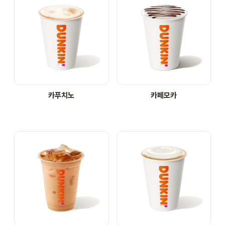
카푸치노
카페모카