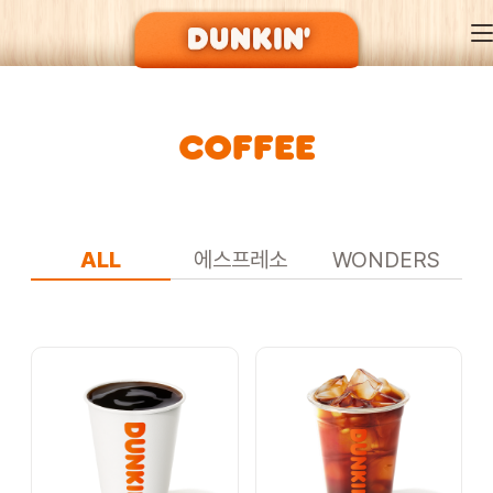
COFFEE
DUNKIN’ OF SEASON
BRAND
ALL
에스프레소
WONDERS
MENU
EVENT