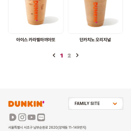
아이스 카라멜마끼아또
던카치노 오리지널
1
2
상미당 HOLDINGS
FAMILY SITE
배스킨라빈스
파리바게뜨
서울특별시 서초구 남부순환로 2620(양재동 11-149번지)