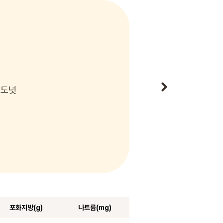
 도넛
포화지방(g)
나트륨(mg)