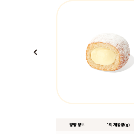
영양 정보
1회 제공량(g)