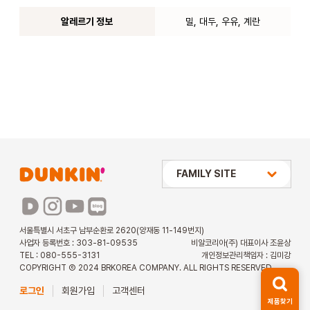
알레르기 정보
밀, 대두, 우유, 계란
상미당 HOLDINGS
FAMILY SITE
배스킨라빈스
파리바게뜨
서울특별시 서초구 남부순환로 2620(양재동 11-149번지)
사업자 등록번호 : 303-81-09535
비알코리아(주) 대표이사 조윤상
파스쿠찌
TEL : 080-555-3131
개인정보관리책임자 : 김미강
COPYRIGHT Ⓒ 2024 BRKOREA COMPANY. ALL RIGHTS RESERVED.
해피포인트 카드
로그인
회원가입
고객센터
제품찾기
던킨 아르바이트