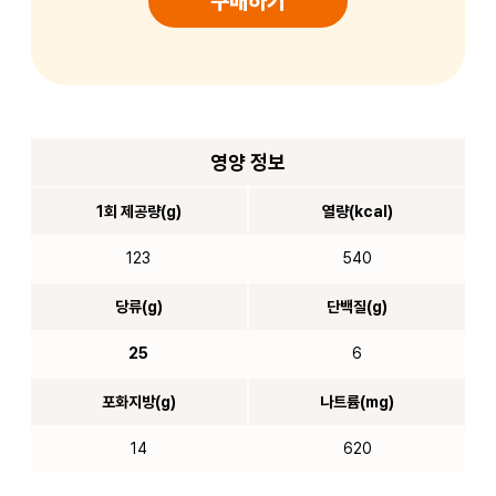
구매하기
영양 정보
1회 제공량(g)
열량(kcal)
123
540
당류(g)
단백질(g)
25
6
포화지방(g)
나트륨(mg)
14
620