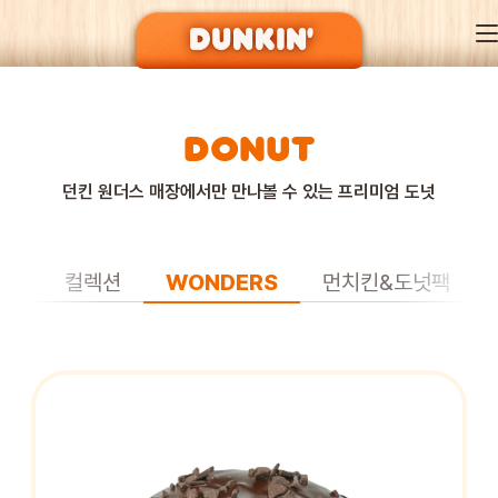
DONUT
DUNKIN’ OF SEASON
던킨 원더스 매장에서만 만나볼 수 있는 프리미엄 도넛
BRAND
래식
컬렉션
WONDERS
먼치킨&도넛팩
MENU
EVENT