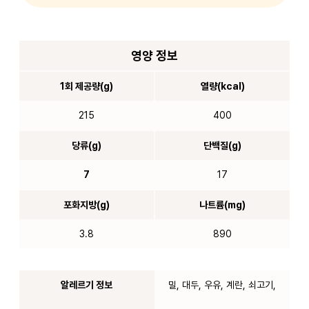
영양 정보
1회 제공량(g)
열량(kcal)
215
400
당류(g)
단백질(g)
7
17
포화지방(g)
나트륨(mg)
3.8
890
알레르기 정보
밀, 대두, 우유, 계란, 쇠고기,