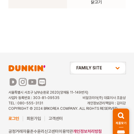
닭고기
상미당 HOLDINGS
FAMILY SITE
배스킨라빈스
파리바게뜨
서울특별시 서초구 남부순환로 2620(양재동 11-149번지)
사업자 등록번호 : 303-81-09535
비알코리아(주) 대표이사 조윤상
파스쿠찌
TEL : 080-555-3131
개인정보관리책임자 : 김미강
COPYRIGHT Ⓒ 2024 BRKOREA COMPANY. ALL RIGHTS RESERVED.
해피포인트 카드
로그인
회원가입
고객센터
제품찾기
던킨 아르바이트
공정거래자율준수
윤리신고센터
이용약관
개인정보처리방침