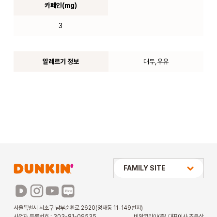
카페인(mg)
3
알레르기 정보
대두,우유
상미당 HOLDINGS
FAMILY SITE
배스킨라빈스
파리바게뜨
서울특별시 서초구 남부순환로 2620(양재동 11-149번지)
사업자 등록번호 : 303-81-09535
비알코리아(주) 대표이사 조윤상