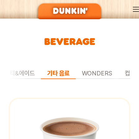
BEVERAGE
DUNKIN’ OF SEASON
BRAND
티&에이드
기타 음료
WONDERS
컵빙
MENU
EVENT