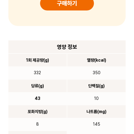
구매하기
영양 정보
1회 제공량(g)
열량(kcal)
332
350
당류(g)
단백질(g)
43
10
포화지방(g)
나트륨(mg)
8
145