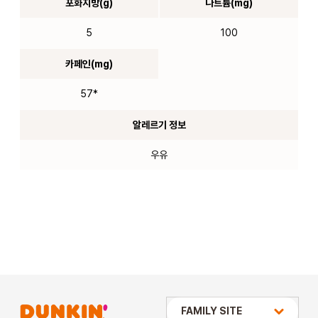
포화지방(g)
나트륨(mg)
5
100
카페인(mg)
57*
알레르기 정보
우유
상미당 HOLDINGS
FAMILY SITE