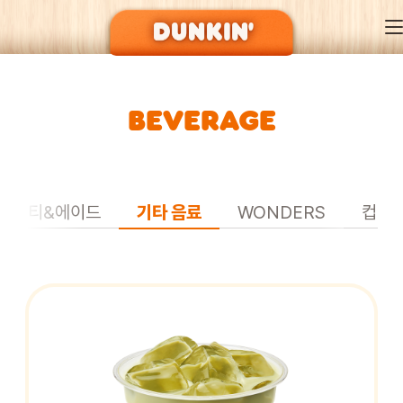
BEVERAGE
DUNKIN’ OF SEASON
BRAND
티&에이드
기타 음료
WONDERS
컵빙
MENU
EVENT