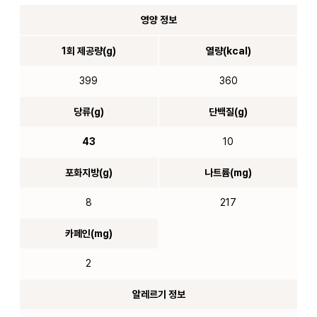
영양 정보
1회 제공량(g)
열량(kcal)
399
360
당류(g)
단백질(g)
43
10
포화지방(g)
나트륨(mg)
8
217
카페인(mg)
2
알레르기 정보