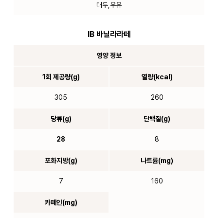
대두,우유
IB 바닐라라떼
영양 정보
1회 제공량(g)
열량(kcal)
305
260
당류(g)
단백질(g)
28
8
포화지방(g)
나트륨(mg)
7
160
카페인(mg)