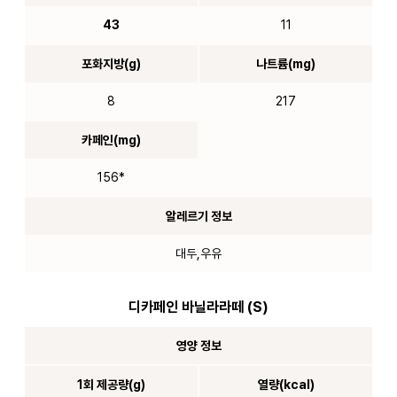
43
11
포화지방(g)
나트륨(mg)
8
217
카페인(mg)
156*
알레르기 정보
대두,우유
디카페인 바닐라라떼 (S)
영양 정보
1회 제공량(g)
열량(kcal)