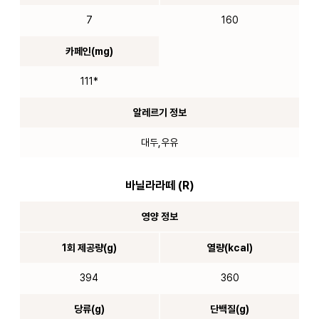
7
160
카페인(mg)
111*
알레르기 정보
대두,우유
바닐라라떼 (R)
영양 정보
1회 제공량(g)
열량(kcal)
394
360
당류(g)
단백질(g)