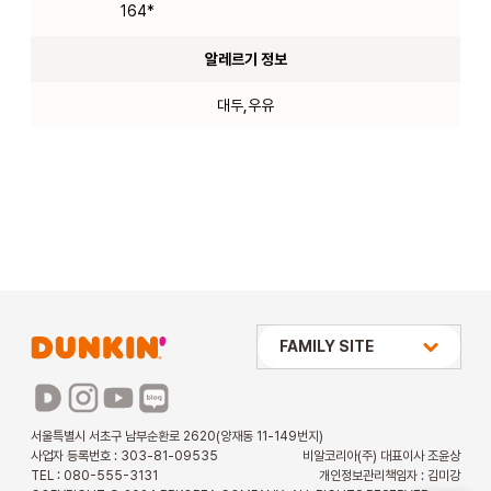
164*
알레르기 정보
대두,우유
상미당 HOLDINGS
FAMILY SITE
배스킨라빈스
파리바게뜨
서울특별시 서초구 남부순환로 2620(양재동 11-149번지)
사업자 등록번호 : 303-81-09535
비알코리아(주) 대표이사 조윤상
파스쿠찌
TEL : 080-555-3131
개인정보관리책임자 : 김미강