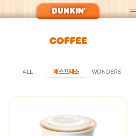
COFFEE
DUNKIN’ OF SEASON
BRAND
ALL
에스프레소
WONDERS
MENU
EVENT