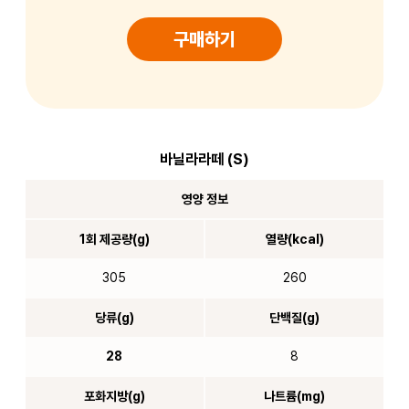
구매하기
바닐라라떼 (S)
영양 정보
1회 제공량(g)
열량(kcal)
305
260
당류(g)
단백질(g)
28
8
포화지방(g)
나트륨(mg)