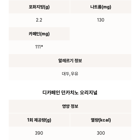
포화지방(g)
나트륨(mg)
2.2
130
카페인(mg)
111*
알레르기 정보
대두,우유
디카페인 던카치노 오리지널
영양 정보
1회 제공량(g)
열량(kcal)
390
300