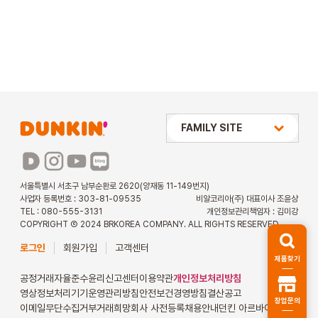
상미당 HOLDINGS
FAMILY SITE
배스킨라빈스
파리바게뜨
서울특별시 서초구 남부순환로 2620(양재동 11-149번지)
사업자 등록번호 : 303-81-09535
비알코리아(주) 대표이사 조윤상
파스쿠찌
TEL : 080-555-3131
개인정보관리책임자 : 김미강
COPYRIGHT Ⓒ 2024 BRKOREA COMPANY. ALL RIGHTS RESERVED.
해피포인트 카드
로그인
회원가입
고객센터
제품찾기
던킨 아르바이트
공정거래자율준수
윤리신고센터
이용약관
개인정보처리방침
영상정보처리기기운영관리방침
안전보건경영방침
결산공고
창업문의
이메일무단수집거부
거래희망회사 사전등록
채용안내
던킨 아르바이트