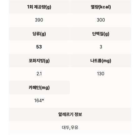
1회 제공량(g)
열량(kcal)
390
300
당류(g)
단백질(g)
53
3
포화지방(g)
나트륨(mg)
2.1
130
카페인(mg)
164*
알레르기 정보
대두,우유