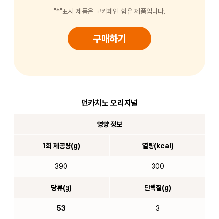
"*"표시 제품은 고카페인 함유 제품입니다.
구매하기
던카치노 오리지널
영양 정보
1회 제공량(g)
열량(kcal)
390
300
당류(g)
단백질(g)
53
3