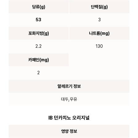
당류(g)
단백질(g)
53
3
포화지방(g)
나트륨(mg)
2.2
130
카페인(mg)
2
알레르기 정보
대두,우유
IB 던카치노 오리지널
영양 정보