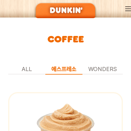
COFFEE
DUNKIN’ OF SEASON
BRAND
ALL
에스프레소
WONDERS
MENU
EVENT