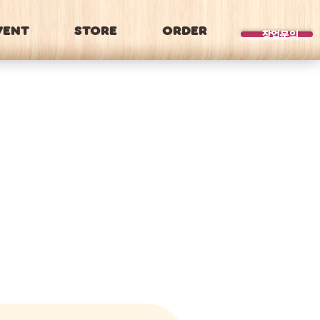
VENT
STORE
ORDER
BRAND
창업문의