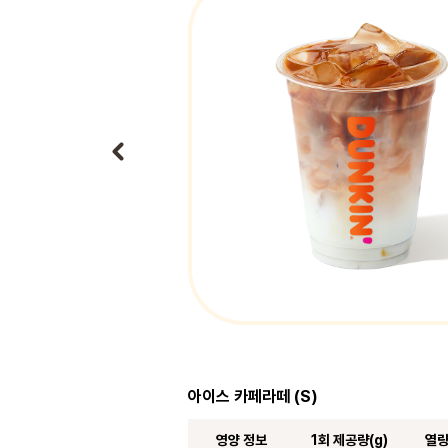
아이스 카페라떼 (S)
영양 정보
1회 제공량(g)
열량