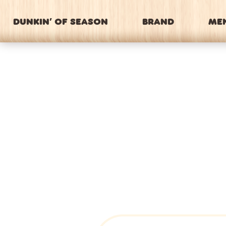
DUNKIN’ OF SEASON
BRAND
ME