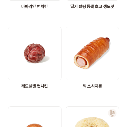
바바리안 먼치킨
딸기 필링 듬뿍 초코 생도넛
레드벨벳 먼치킨
빅 소시지롤