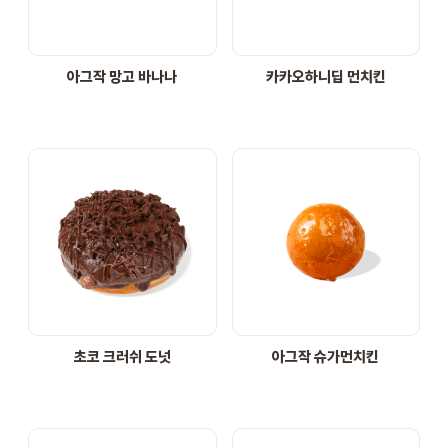
STORE
아그작 망고 바나나
카카오하니딥 먼치킨
ORDER
창업문의
초코 크러쉬 도넛
아그작 슈가먼치킨