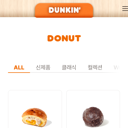
DONUT
DUNKIN’ OF SEASON
BRAND
ALL
신제품
클래식
컬렉션
WON
MENU
EVENT