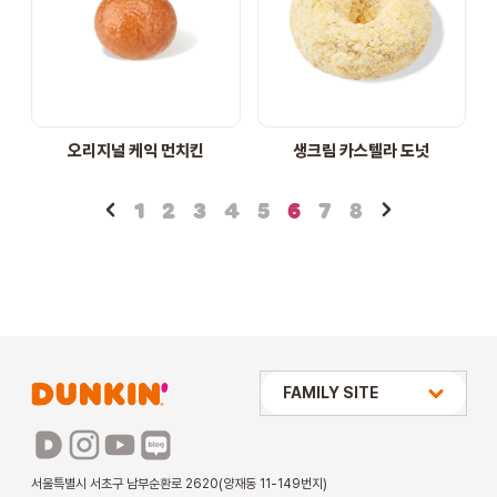
오리지널 케익 먼치킨
생크림 카스텔라 도넛
1
2
3
4
5
6
7
8
상미당 HOLDINGS
FAMILY SITE
배스킨라빈스
파리바게뜨
서울특별시 서초구 남부순환로 2620(양재동 11-149번지)