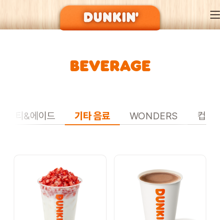
BEVERAGE
DUNKIN’ OF SEASON
BRAND
티&에이드
기타 음료
WONDERS
컵빙
MENU
EVENT