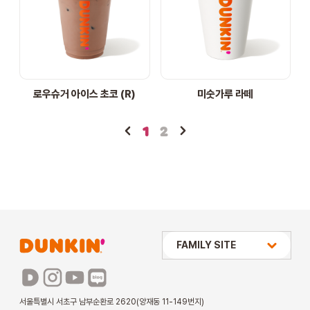
로우슈거 아이스 초코 (R)
미숫가루 라떼
1
2
상미당 HOLDINGS
FAMILY SITE
배스킨라빈스
파리바게뜨
서울특별시 서초구 남부순환로 2620(양재동 11-149번지)