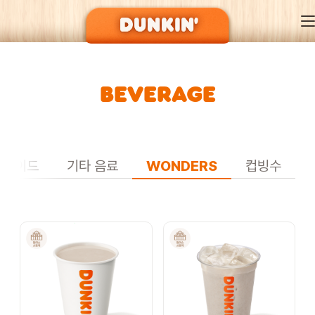
BEVERAGE
DUNKIN’ OF SEASON
BRAND
&에이드
기타 음료
WONDERS
컵빙수
MENU
EVENT