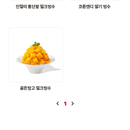
인절미 통단팥 밀크빙수
코튼캔디 딸기 빙수
골든망고 밀크빙수
1