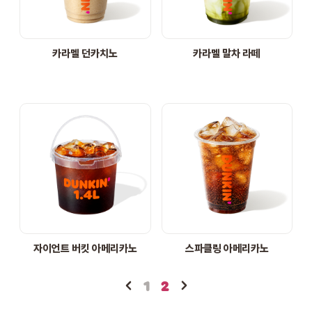
STORE
카라멜 던카치노
카라멜 말차 라떼
ORDER
창업문의
자이언트 버킷 아메리카노
스파클링 아메리카노
1
2