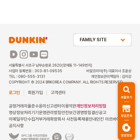
상미당 HOLDINGS
FAMILY SITE
배스킨라빈스
파리바게뜨
서울특별시 서초구 남부순환로 2620(양재동 11-149번지)
사업자 등록번호 : 303-81-09535
비알코리아(주) 대표이사 조윤상
파스쿠찌
TEL : 080-555-3131
개인정보관리책임자 : 김미강
COPYRIGHT Ⓒ 2024 BRKOREA COMPANY. ALL RIGHTS RESERVED.
해피포인트 카드
로그인
회원가입
고객센터
제품찾기
던킨 아르바이트
공정거래자율준수
윤리신고센터
이용약관
개인정보처리방침
영상정보처리기기운영관리방침
안전보건경영방침
결산공고
창업문의
이메일무단수집거부
거래희망회사 사전등록
채용안내
던킨 아르바이트
공지사항
영양정보