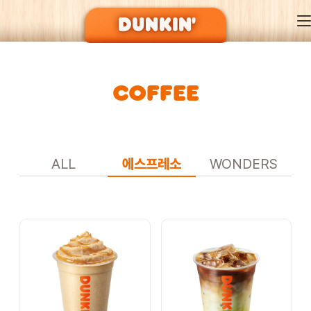
COFFEE
DUNKIN’ OF SEASON
BRAND
ALL
에스프레소
WONDERS
MENU
EVENT