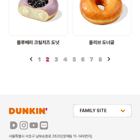
블루베리 크림치즈 도넛
올리브 도너글
1
2
3
4
5
6
7
8
상미당 HOLDINGS
FAMILY SITE
배스킨라빈스
파리바게뜨
서울특별시 서초구 남부순환로 2620(양재동 11-149번지)