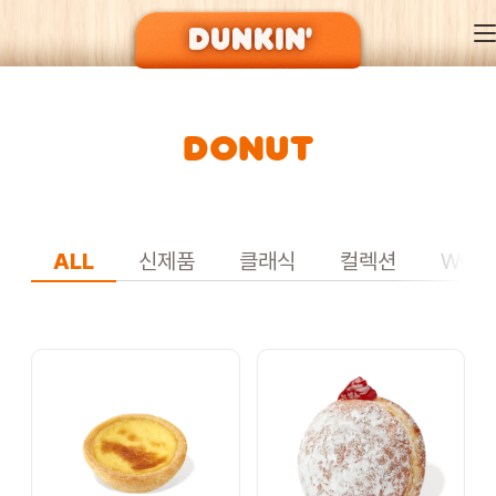
DONUT
DUNKIN’ OF SEASON
BRAND
ALL
신제품
클래식
컬렉션
WON
MENU
EVENT