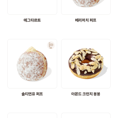
STORE
에그타르트
베리머치 퍼프
ORDER
창업문의
솔티연유 퍼프
아몬드 크런치 봉봉