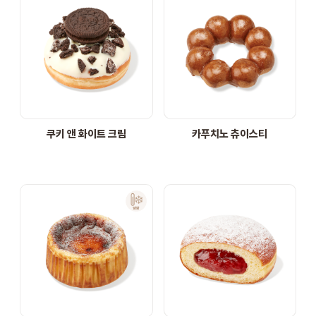
쿠키 앤 화이트 크림
카푸치노 츄이스티