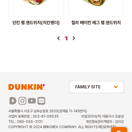
STORE
던킨 랩 샌드위치(치킨텐더)
칠리 베이컨 에그 랩 샌드위치
ORDER
1
창업문의
상미당 HOLDINGS
FAMILY SITE
배스킨라빈스
파리바게뜨
서울특별시 서초구 남부순환로 2620(양재동 11-149번지)
사업자 등록번호 : 303-81-09535
비알코리아(주) 대표이사 조윤상
파스쿠찌
TEL : 080-555-3131
개인정보관리책임자 : 김미강
COPYRIGHT Ⓒ 2024 BRKOREA COMPANY. ALL RIGHTS RESERVED.