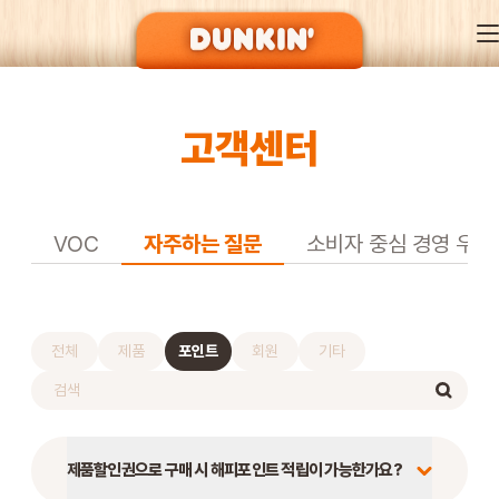
고객센터
DUNKIN’ OF SEASON
BRAND
VOC
자주하는 질문
소비자 중심 경영 우수
MENU
전체
제품
포인트
회원
기타
EVENT
제품할인권으로 구매 시 해피포인트 적립이 가능한가요?