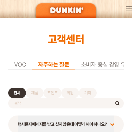
고객센터
DUNKIN’ OF SEASON
BRAND
VOC
자주하는 질문
소비자 중심 경영 우수
MENU
전체
제품
포인트
회원
기타
EVENT
행사문자메세지를 받고 싶지 않은데 어떻게 해야 하나요?