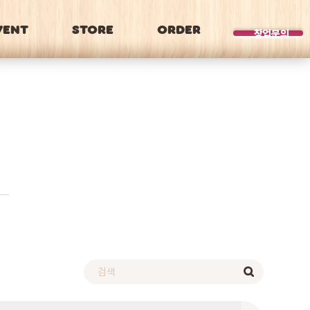
VENT
STORE
ORDER
BRAND
창업문의